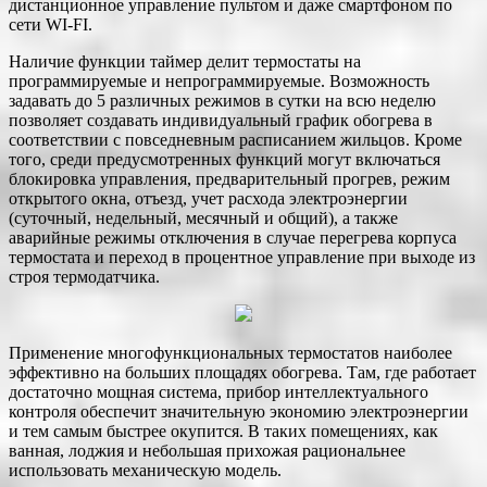
дистанционное управление пультом и даже смартфоном по
сети WI-FI.
Наличие функции таймер делит термостаты на
программируемые и непрограммируемые. Возможность
задавать до 5 различных режимов в сутки на всю неделю
позволяет создавать индивидуальный график обогрева в
соответствии с повседневным расписанием жильцов. Кроме
того, среди предусмотренных функций могут включаться
блокировка управления, предварительный прогрев, режим
открытого окна, отъезд, учет расхода электроэнергии
(суточный, недельный, месячный и общий), а также
аварийные режимы отключения в случае перегрева корпуса
термостата и переход в процентное управление при выходе из
строя термодатчика.
Применение многофункциональных термостатов наиболее
эффективно на больших площадях обогрева. Там, где работает
достаточно мощная система, прибор интеллектуального
контроля обеспечит значительную экономию электроэнергии
и тем самым быстрее окупится. В таких помещениях, как
ванная, лоджия и небольшая прихожая рациональнее
использовать механическую модель.