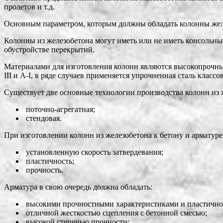
пролетов и т.д.
Основным параметром, которым должны обладать колонны желе
Колонны из железобетона могут иметь или не иметь консольн
обустройстве перекрытий.
Материалами для изготовления колонн являются высокопрочные
III и А-I, в ряде случаев применяется упрочненная сталь классо
Существует две основные технологии производства колонн из 
поточно-агрегатная;
стендовая.
При изготовлении колонн из железобетона к бетону и арматуре
установленную скорость затвердевания;
пластичность;
прочность.
Арматура в свою очередь должна обладать:
высокими прочностными характеристиками и пластично
отличной жесткостью сцепления с бетонной смесью;
высокой степенью прочности;