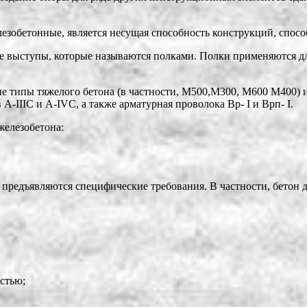
зобетонные, является несущая способность конструкций, спосо
ые выступы, которые называются полками. Полки применяются д
 типы тяжелого бетона (в частности, М500,М300, М600 М400) и 
в А-IIIС и А-IVC, а также арматурная проволока Вр- I и Врп- I.
железобетона:
 предъявляются специфические требования. В частности, бетон 
стью;