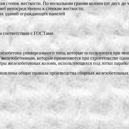
я стенок жесткости. По нескольким граням колонн (от двух до ч
т непосредственно к стенкам жесткости;
цах зданий ограждающих панелей
м соответствии с ГОСТами.
елезобетона универсального типа, которые используются при мно
м железобетонным, которые применяются при строительстве одн
тры железобетонных колонн, использующихся под лотки парабол
ановлены общие правила производства сборных железобетонных