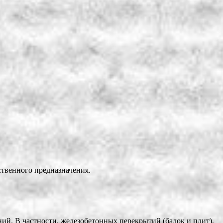
твенного предназначения.
ий. В частности, железобетонных перекрытий (балок и плит),