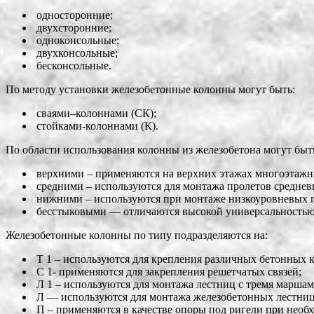
односторонние;
двухсторонние;
одноконсольные;
двухконсольные;
бесконсольные.
По методу установки железобетонные колонны могут быть:
сваями–колоннами (СК);
стойками-колоннами (К).
По области использования колонны из железобетона могут быт
верхними – применяются на верхних этажах многоэтажн
средними – используются для монтажа пролетов среднев
нижними – используются при монтаже низкоуровневых по
бесстыковыми — отличаются высокой универсальностью,
Железобетонные колонны по типу подразделяются на:
Т 1 – используются для крепления различных бетонных 
С 1- применяются для закрепления решетчатых связей;
Л 1 – используются для монтажа лестниц с тремя маршам
Л — используются для монтажа железобетонных лестниц
П – применяются в качестве опоры под ригели при необх