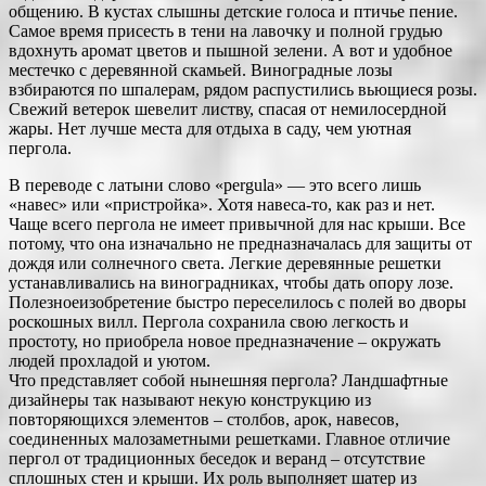
общению. В кустах слышны детские голоса и птичье пение.
Самое время присесть в тени на лавочку и полной грудью
вдохнуть аромат цветов и пышной зелени. А вот и удобное
местечко с деревянной скамьей. Виноградные лозы
взбираются по шпалерам, рядом распустились вьющиеся розы.
Свежий ветерок шевелит листву, спасая от немилосердной
жары. Нет лучше места для отдыха в саду, чем уютная
пергола.
В переводе с латыни слово «pergula» — это всего лишь
«навес» или «пристройка». Хотя навеса-то, как раз и нет.
Чаще всего пергола не имеет привычной для нас крыши. Все
потому, что она изначально не предназначалась для защиты от
дождя или солнечного света. Легкие деревянные решетки
устанавливались на виноградниках, чтобы дать опору лозе.
Полезноеизобретение быстро переселилось с полей во дворы
роскошных вилл. Пергола сохранила свою легкость и
простоту, но приобрела новое предназначение – окружать
людей прохладой и уютом.
Что представляет собой нынешняя пергола? Ландшафтные
дизайнеры так называют некую конструкцию из
повторяющихся элементов – столбов, арок, навесов,
соединенных малозаметными решетками. Главное отличие
пергол от традиционных беседок и веранд – отсутствие
сплошных стен и крыши. Их роль выполняет шатер из