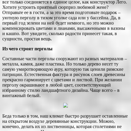
все только соединяется в единое целое, как конструктор Лего.
Хотите устроить приятный сюрприз любимой жене?
Отправьте ее в гости, а за это время подготовьте подарок –
уютную перголу в тихом уголке сада или у бассейна. Да, в
первый год зелени на ней будет немного, но это можно
компенсировать цветами и лианами, высаженными в вазоны
и кашпо. Вот увидите, сколько радости принесет такая, в
сущности, простая вещь.
Из чего строят перголы
Составные части перголы сооружают из разных материалов –
металла, камня, даже пластика. Но только дерево несет ту
самую умиротворяющую ауру, которую так ценили римские
патриции. Естественная фактура и рисунок слоев древесины
прекрасно гармонирует с цветами и листвой. При желании
перголу окрашивают в любой цвет, соответствующий
избранному стилю ландшафтного дизайна. Чаще всего – в
винтажный белый.
Беда только в том, наш климат быстро разрушает оставленные
на открытом воздухе деревянные конструкции. Можно,
конечно, делать их из лиственницы, которая столетиями не