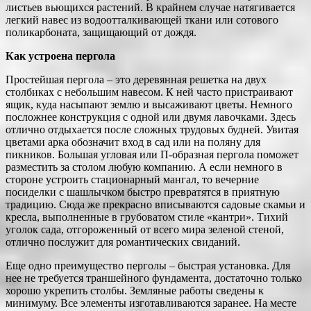
листьев вьющихся растений. В крайнем случае натягивается
легкий навес из водоотталкивающей ткани или сотового
поликарбоната, защищающий от дождя.
Как устроена пергола
Простейшая пергола – это деревянная решетка на двух
столбиках с небольшим навесом. К ней часто пристраивают
ящик, куда насыпают землю и высаживают цветы. Немного
посложнее конструкция с одной или двумя лавочками. Здесь
отлично отдыхается после сложных трудовых будней. Увитая
цветами арка обозначит вход в сад или на поляну для
пикников. Большая угловая или П-образная пергола поможет
разместить за столом любую компанию. А если немного в
стороне устроить стационарный мангал, то вечерние
посиделки с шашлычком быстро превратятся в приятную
традицию. Сюда же прекрасно вписываются садовые скамьи и
кресла, выполненные в грубоватом стиле «кантри». Тихий
уголок сада, отгороженный от всего мира зеленой стеной,
отлично послужит для романтических свиданий.
Еще одно преимущество перголы – быстрая установка. Для
нее не требуется траншейного фундамента, достаточно только
хорошо укрепить столбы. Земляные работы сведены к
минимуму. Все элементы изготавливаются заранее. На месте