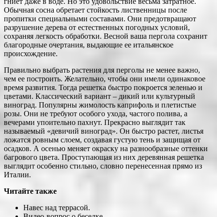
гниет даже в воде. Но это удовольствие весьма затратное.
Обычная сосна обретает стойкость лиственницы после
пропитки специальными составами. Они предотвращают
разрушение дерева от естественных погодных условий,
сохраняя легкость обработки. Весной ваша пергола сохранит
благородные очертания, выдающие ее итальянское
происхождение.
Правильно выбрать растения для перголы не менее важно,
чем ее построить. Желательно, чтобы они имели одинаковое
время развития. Тогда решетка быстро покроется зеленью и
цветами. Классический вариант – дикий или культурный
виноград. Популярны жимолость каприфоль и плетистые
розы. Они не требуют особого ухода, частого полива, а
вечерами упоительно пахнут. Прекрасно выглядит так
называемый «девичий виноград». Он быстро растет, листья
ложатся ровным слоем, создавая густую тень и защищая от
осадков. А осенью меняет окраску на разнообразные оттенки
багрового цвета. Проступающая из них деревянная решетка
выглядит особенно стильно, словно перенесенная прямо из
Италии.
Читайте также
Навес над террасой.
Видео-вопрос о беседке