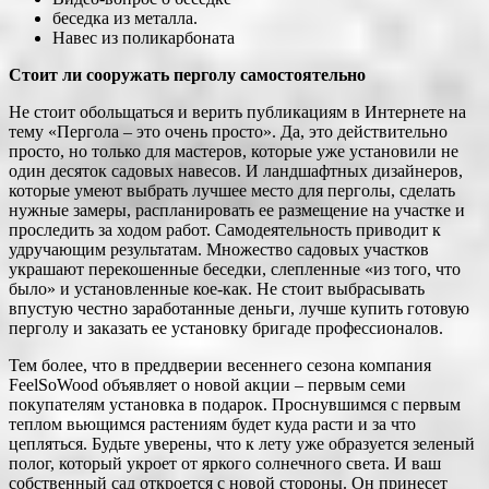
беседка из металла.
Навес из поликарбоната
Стоит ли сооружать перголу самостоятельно
Не стоит обольщаться и верить публикациям в Интернете на
тему «Пергола – это очень просто». Да, это действительно
просто, но только для мастеров, которые уже установили не
один десяток садовых навесов. И ландшафтных дизайнеров,
которые умеют выбрать лучшее место для перголы, сделать
нужные замеры, распланировать ее размещение на участке и
проследить за ходом работ. Самодеятельность приводит к
удручающим результатам. Множество садовых участков
украшают перекошенные беседки, слепленные «из того, что
было» и установленные кое-как. Не стоит выбрасывать
впустую честно заработанные деньги, лучше купить готовую
перголу и заказать ее установку бригаде профессионалов.
Тем более, что в преддверии весеннего сезона компания
FeelSoWood объявляет о новой акции – первым семи
покупателям установка в подарок. Проснувшимся с первым
теплом вьющимся растениям будет куда расти и за что
цепляться. Будьте уверены, что к лету уже образуется зеленый
полог, который укроет от яркого солнечного света. И ваш
собственный сад откроется с новой стороны. Он принесет