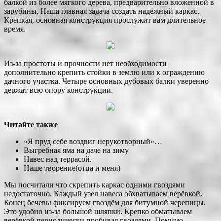
балкой из более мягкого дерева, предварительно вложенной в
зарубины. Наша главная задача создать надёжный каркас.
Крепкая, основная конструкция прослужит вам длительное
время.
Из-за простоты и прочности нет необходимости
дополнительно крепить стойки в землю или к ограждению
дачного участка. Четыре основных дубовых балки уверенно
держат всю опору конструкции.
Читайте также
«Я пруд себе воздвиг нерукотворный»…
Выгребная яма на даче на зиму
Навес над террасой.
Наше творение(отца и меня)
Мы посчитали что скрепить каркас одними гвоздями
недостаточно. Каждый узел навеса обхватываем верёвкой.
Конец бечевы фиксируем гвоздём для битумной черепицы.
Это удобно из-за большой шляпки. Крепко обматываем
верёвкой периодически пробивая гвоздями. Помимо