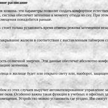
нное расписание
ия хозяина- эти параметры позволят создать комфортное естеств
 система обеспечит затенение к моменту отхода ко сну. При это
помещения понадобится раньше.
 стоит только установить время отмены режима затемнения незад
 закрывание жалюзи в соответствии с выставленным таймером со
сть солнечной энергии. Эти данные обеспечат абсолютно комфо
зацию затенения.
солнца и жилище будет или открыто свету или, наоборот, защище
юбом из этих случаев выручит автоматизированное управление з
ие окна. Особенно важна такая функция в учебных и офисных зда
ещения. Устройство можно установить где угодно. Им смогут п