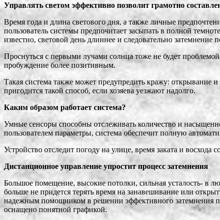
Управлять светом эффективно позволит грамотно составле
Время года и длина светового дня, а также личные предпочтен
пользователь системы предпочитает засыпать в полной темноте,
известно, световой день длиннее и следовательно затемнение 
Проснуться с первыми лучами солнца тоже не будет проблемой-
пробуждение более позитивным.
Такая система также может предупредить кражу: открывание и
пригодится такой способ, если хозяева уезжают надолго.
Каким образом работает система?
Умные сенсоры способны отслеживать количество и насыщенно
пользователем параметры, система обеспечит полную автомати
Устройство отследит погоду на улице, время заката и восхода 
Дистанционное управление упростит процесс затемнения
Большое помещение, высокие потолки, сильная усталость- в л
больше не придется терять время на занавешивание или открыт
надежным помощником в решении эффективного затемнения пом
оснащено понятной графикой.