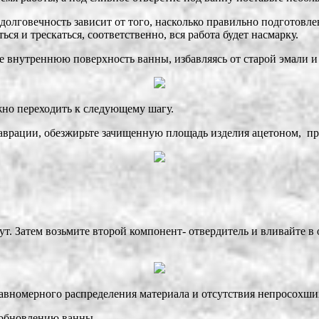
долговечность зависит от того, насколько правильно подготовл
ся и трескаться, соответственно, вся работа будет насмарку.
те внутреннюю поверхность ванны, избавляясь от старой эмали и
жно переходить к следующему шагу.
врации, обезжирьте зачищенную площадь изделия ацетоном, прод
ут. Затем возьмите второй компонент- отвердитель и вливайте 
вномерного распределения материала и отсутствия непросохших
 обновлению ванны.