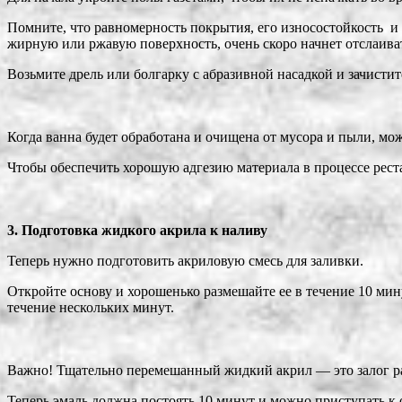
Помните, что равномерность покрытия, его износостойкость и 
жирную или ржавую поверхность, очень скоро начнет отслаивать
Возьмите дрель или болгарку с абразивной насадкой и зачисти
Когда ванна будет обработана и очищена от мусора и пыли, мо
Чтобы обеспечить хорошую адгезию материала в процессе реста
3. Подготовка жидкого акрила к наливу
Теперь нужно подготовить акриловую смесь для заливки.
Откройте основу и хорошенько размешайте ее в течение 10 мин
течение нескольких минут.
Важно! Тщательно перемешанный жидкий акрил — это залог ра
Теперь эмаль должна постоять 10 минут и можно приступать к