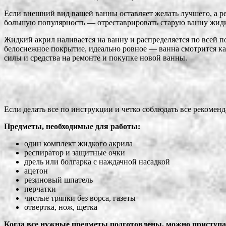
Если внешний вид вашей ванны оставляет желать
лучшего, а р
большую популярность — отреставрировать старую ванну жид
Жидкий акрил наливается на ванну и распределяется по всей по
белоснежное покрытие, идеально ровное — ванна смотрится как
силы и средства на ремонте и покупке новой ванны.
Если делать все по инструкции и четко соблюдать все рекоме
Предметы, необходимые для работы:
один комплект жидкого акрила
респиратор и защитные очки
дрель или болгарка с наждачной насадкой
ацетон
резиновый шпатель
перчатки
чистые тряпки без ворса, газеты
отвертка, нож, щетка
Когда все нужные предметы подготовлены, можно приступат