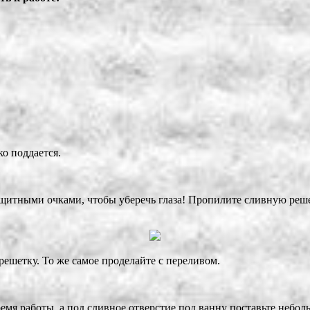
о поддается.
защитными очками, чтобы уберечь глаза! Пропилите сливную реше
ешетку. То же самое проделайте с переливом.
ремя работы, а под сливное отверстие под ванну поставьте небол