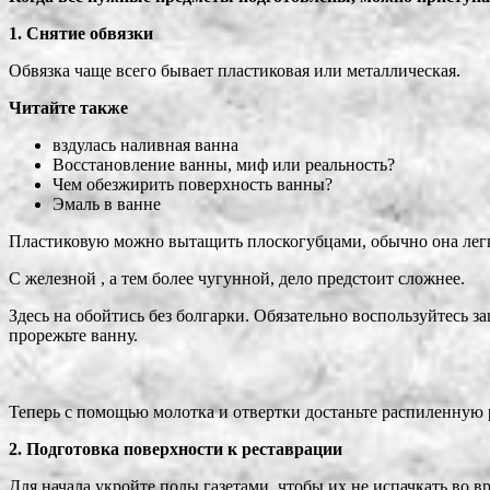
1. Снятие обвязки
Обвязка чаще всего бывает пластиковая или металлическая.
Читайте также
вздулась наливная ванна
Восстановление ванны, миф или реальность?
Чем обезжирить поверхность ванны?
Эмаль в ванне
Пластиковую можно вытащить плоскогубцами, обычно она легк
С железной , а тем более чугунной, дело предстоит сложнее.
Здесь на обойтись без болгарки. Обязательно воспользуйтесь 
прорежьте ванну.
Теперь с помощью молотка и отвертки достаньте распиленную р
2. Подготовка поверхности к реставрации
Для начала укройте полы газетами, чтобы их не испачкать во в