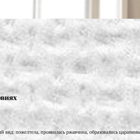
овиях
ный вид: пожелтела, проявилась ржавчина, образовались царапи